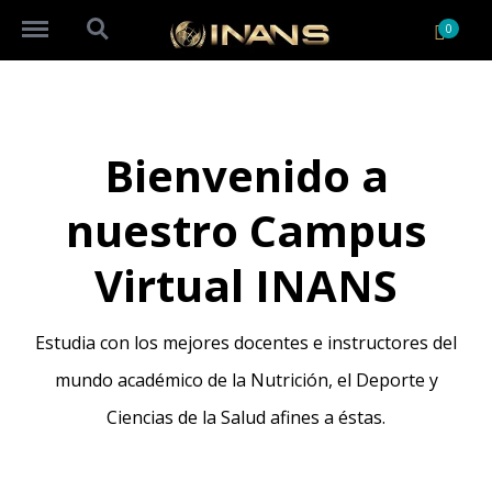
https://inauniversity.org/virtualcampus/menu
https://inauniversity.org/virtualcampus/search
0
Bienvenido a
nuestro Campus
Virtual INANS
Estudia con los mejores docentes e instructores del
mundo académico de la Nutrición, el Deporte y
Ciencias de la Salud afines a éstas.